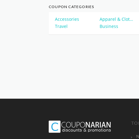
COUPON CATEGORIES
Accessories
Apparel & Clothing
Travel
Business
TO
N