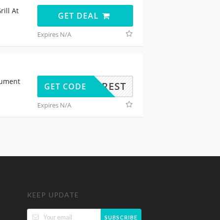
ill At
GET DEAL
Expires N/A
nument
ITFOREST
GET CODE
Expires N/A
KEEP UPDATE
SUBSCRIBE