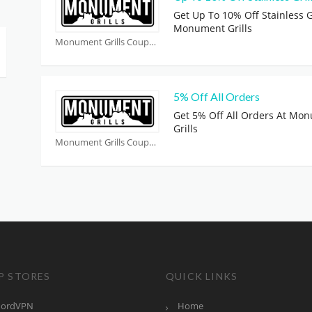
Get Up To 10% Off Stainless Gr
Monument Grills
Monument Grills Coupons
5% Off All Orders
Get 5% Off All Orders At Mo
Grills
Monument Grills Coupons
P STORES
QUICK LINKS
ordVPN
Home