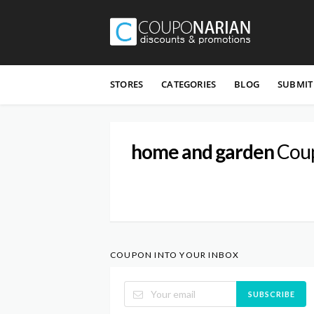
Skip
to
STORES
CATEGORIES
BLOG
SUBMIT
content
home and garden
Coup
COUPON INTO YOUR INBOX
SUBSCRIBE